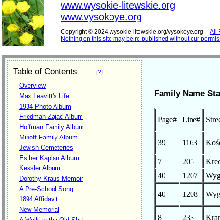
www.wysokie-litewskie.org
www.vysokoye.org
Copyright © 2024 wysokie-litewskie.org/vysokoye.org --
All
Nothing on this site may be re-published without our permis
Table of Contents
(
?
)
Overview
Family Name Sta
Max Leavitt's Life
1934 Photo Album
Friedman-Zajac Album
Page#
Line#
Stre
Hoffman Family Album
Minoff Family Album
39
1163
Kośc
Jewish Cemeteries
Esther Kaplan Album
7
205
Krec
Kessler Album
40
1207
Wyg
Dorothy Kraus Memoir
A Pre-School Song
40
1208
Wyg
1894 Affidavit
New Memorial
8
233
Kra
A Walk to the Old Shul