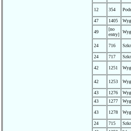
12
354
Pod
47
1405
Wyg
[no
49
Wyg
entry]
24
716
Szk
24
717
Szk
42
1251
Wyg
42
1253
Wyg
43
1276
Wyg
43
1277
Wyg
43
1278
Wyg
24
715
Szk