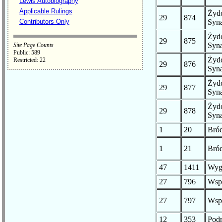
Lewis Autobiography
Applicable Rulings
Żyd
29
874
Contributors Only
Syn
Żyd
29
875
Syn
Site Page Counts
Public: 589
Żyd
Restricted: 22
29
876
Syn
Żyd
29
877
Syn
Żyd
29
878
Syn
1
20
Bró
1
21
Bró
47
1411
Wyg
27
796
Wsp
27
797
Wsp
12
353
Pod