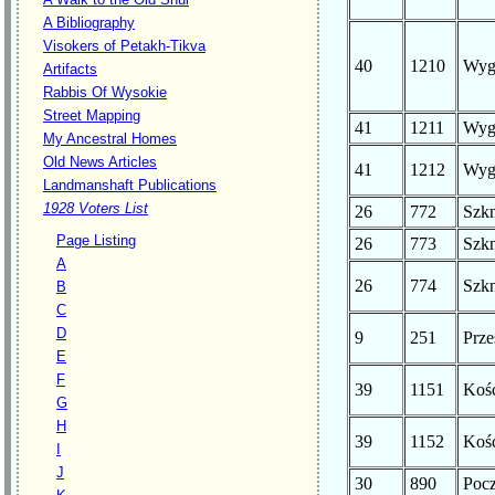
A Bibliography
Visokers of Petakh-Tikva
40
1210
Wyg
Artifacts
Rabbis Of Wysokie
Street Mapping
41
1211
Wyg
My Ancestral Homes
Old News Articles
41
1212
Wyg
Landmanshaft Publications
1928 Voters List
26
772
Szk
Page Listing
26
773
Szk
A
26
774
Szk
B
C
D
9
251
Prze
E
F
39
1151
Kośc
G
H
39
1152
Kośc
I
J
30
890
Poc