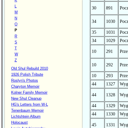
K
L
30
891
Poc
M
N
34
1030
Poc
O
P
35
1031
Poc
R
34
1029
Poc
S
T
10
291
Prze
W
Z
10
292
Prze
Old Shul Rebuild 2010
1926 Polish Tribute
10
293
Prze
Roslyn's Photos
44
1327
Wyg
Charyton Memoir
Kolner Family Memoir
44
1328
Wyg
New Shul Cleanup
HG's Letters from W-L
44
1329
Wyg
Tenenbaum Memoir
44
1330
Wyg
Lichtshtein Album
Holocaust
45
1331
Wyg