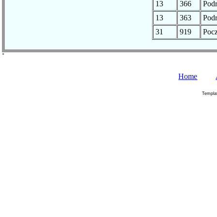
13
366
Pod
13
363
Pod
31
919
Poc
˚
Home
Templa